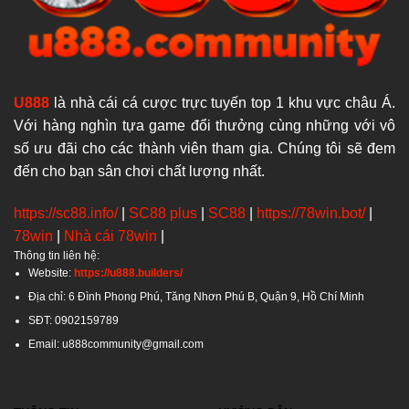
U888
là nhà cái cá cược trực tuyến top 1 khu vực châu Á.
Với hàng nghìn tựa game đổi thưởng cùng những với vô
số ưu đãi cho các thành viên tham gia. Chúng tôi sẽ đem
đến cho bạn sân chơi chất lượng nhất.
https://sc88.info/
|
SC88 plus
|
SC88
|
https://78win.bot/
|
78win
|
Nhà cái 78win
|
Thông tin liên hệ:
Website:
https://u888.builders/
Địa chỉ: 6 Đình Phong Phú, Tăng Nhơn Phú B, Quận 9, Hồ Chí Minh
SĐT: 0902159789
Email:
u888community@gmail.com