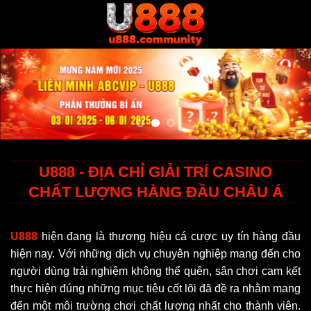
Skip
to
content
U888 - ĐỊA CHỈ GIẢI TRÍ CASINO
CHẤT LƯỢNG HÀNG ĐẦU CHÂU Á
U888
hiện đang là thương hiệu cá cược uy tín hàng đầu
hiện nay. Với những dịch vụ chuyên nghiệp mang đến cho
người dùng trải nghiệm không thể quên, sân chơi cam kết
thực hiện đúng những mục tiêu cốt lõi đã đề ra nhằm mang
đến một môi trường chơi chất lượng nhất cho thành viên.