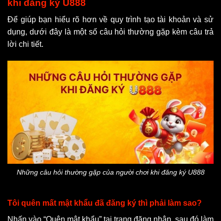
khi đăng ký U888
Để giúp bạn hiểu rõ hơn về quy trình tạo tài khoản và sử
dụng, dưới đây là một số câu hỏi thường gặp kèm câu trả
lời chi tiết.
Những câu hỏi thường gặp của người chơi khi đăng ký U888
Tôi quên mất mật khẩu đã đăng ký thì phải làm sao?
Nhấn vào “Quên mật khẩu” tại trang đăng nhập, sau đó làm