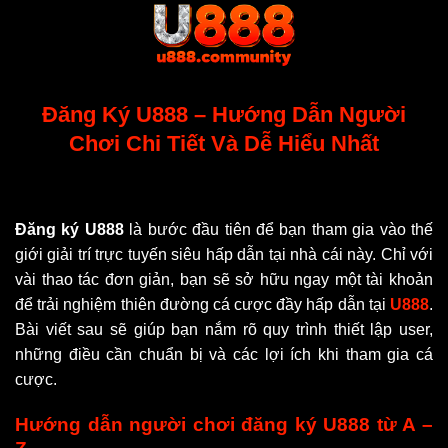
Skip
to
content
Đăng Ký U888 – Hướng Dẫn Người
Chơi Chi Tiết Và Dễ Hiểu Nhất
Đăng ký U888
là bước đầu tiên để bạn tham gia vào thế
giới giải trí trực tuyến siêu hấp dẫn tại nhà cái này. Chỉ với
vài thao tác đơn giản, bạn sẽ sở hữu ngay một tài khoản
để trải nghiệm thiên đường cá cược đầy hấp dẫn tại
U888
.
Bài viết sau sẽ giúp bạn nắm rõ quy trình thiết lập user,
những điều cần chuẩn bị và các lợi ích khi tham gia cá
cược.
Hướng dẫn người chơi đăng ký U888 từ A –