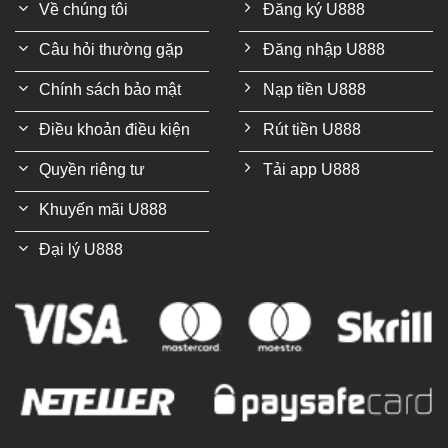
Về chúng tôi
Đăng ký U888
Câu hỏi thường gặp
Đăng nhập U888
Chính sách bảo mật
Nạp tiền U888
Điều khoản điều kiện
Rút tiền U888
Quyền riêng tư
Tải app U888
Khuyến mãi U888
Đại lý U888