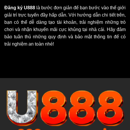
Đăng ký U888
là bước đơn giản để bạn bước vào thế giới
giải trí trực tuyến đầy hấp dẫn. Với hướng dẫn chi tiết trên,
bạn có thể dễ dàng tạo tài khoản, trải nghiệm những trò
chơi và nhận khuyến mãi cực khủng tại nhà cái. Hãy đảm
bảo tuân thủ những quy định và bảo mật thông tin để có
trải nghiệm an toàn nhé!