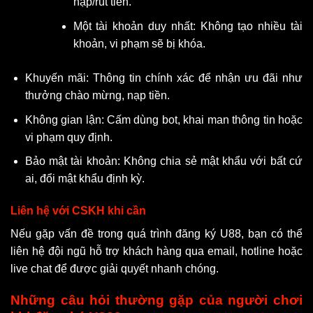
nạp/rút tiền.
Một tài khoản duy nhất: Không tạo nhiều tài
khoản, vi phạm sẽ bị khóa.
Khuyến mãi:
Thông tin chính xác để nhận ưu đãi như
thưởng chào mừng, nạp tiền.
Không gian lận:
Cấm dùng bot, khai man thông tin hoặc
vi phạm quy định.
Bảo mật tài khoản:
Không chia sẻ mật khẩu với bất cứ
ai, đổi mật khẩu định kỳ.
Liên hệ với CSKH khi cần
Nếu gặp vấn đề trong quá trình đăng ký U88, bạn có thể
liên hệ đội ngũ hỗ trợ khách hàng qua email, hotline hoặc
live chat để được giải quyết nhanh chóng.
Những câu hỏi thường gặp của người chơi