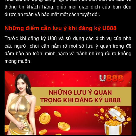
thông tin khách hàng, giúp mọi giao dịch của bạn đều
được an toàn và bảo mật một cách tuyệt đối.
Những điểm cần lưu ý khi đăng ký U888
Trước khi đăng ký U88 và sử dụng các dịch vụ của nhà
cái, người chơi cần nắm rõ một số lưu ý quan trọng để
đảm bảo an toàn, minh bạch và tránh những rủi ro không
mong muốn