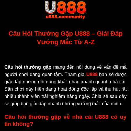
Skip
to
content
Câu Hỏi Thường Gặp U888 – Giải Đáp
Vướng Mắc Từ A-Z
Câu hỏi thường gặp
mang đến nội dung về vấn đề mà
người chơi đang quan tâm. Tham gia
U888
bạn sẽ được
giải đáp những nội dung khác nhau xoanh quanh nhà cái.
Sân chơi này hiện đang hoạt động độc lập và thu hút rất
nhiều thành viên trải nghiệm hàng ngày. Chia sẻ sau đây
sẽ giúp bạn giải đáp nhanh những vướng mắc của mình.
Câu hỏi thường gặp về nhà cái U888 có uy
tín không?