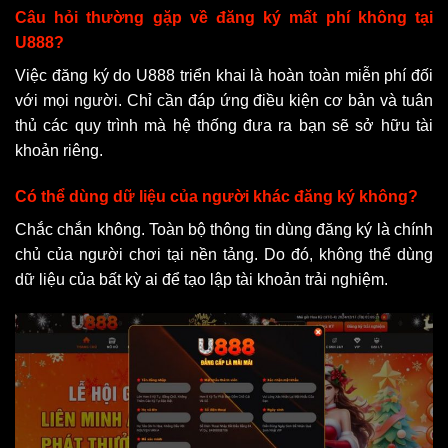
Câu hỏi thường gặp về đăng ký mất phí không tại
U888?
Việc đăng ký do U888 triển khai là hoàn toàn miễn phí đối
với mọi người. Chỉ cần đáp ứng điều kiện cơ bản và tuân
thủ các quy trình mà hệ thống đưa ra bạn sẽ sở hữu tài
khoản riêng.
Có thể dùng dữ liệu của người khác đăng ký không?
Chắc chắn không. Toàn bộ thông tin dùng đăng ký là chính
chủ của người chơi tại nền tảng. Do đó, không thể dùng
dữ liệu của bất kỳ ai để tạo lập tài khoản trải nghiệm.