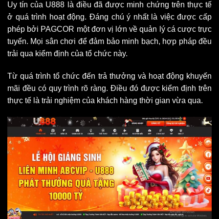
Uy tín của U888 là điều đã được minh chứng trên thực tế
ở quá trình hoạt động. Đáng chú ý nhất là việc được cấp
phép bởi PAGCOR một đơn vị lớn về quản lý cá cược trực
tuyến. Mọi sân chơi để đảm bảo minh bạch, hợp pháp đều
trải qua kiểm định của tổ chức này.
Từ quá trình tổ chức đến trả thưởng và hoạt động khuyến
mãi đều có quy trình rõ ràng. Điều đó được kiểm định trên
thực tế là trải nghiệm của khách hàng thời gian vừa qua.