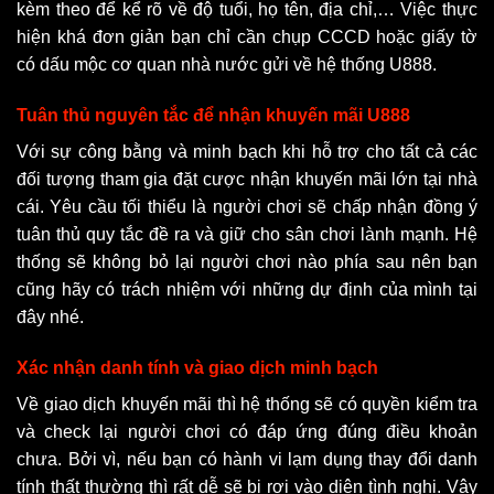
kèm theo để kể rõ về độ tuổi, họ tên, địa chỉ,… Việc thực
hiện khá đơn giản bạn chỉ cần chụp CCCD hoặc giấy tờ
có dấu mộc cơ quan nhà nước gửi về hệ thống U888.
Tuân thủ nguyên tắc để nhận khuyến mãi U888
Với sự công bằng và minh bạch khi hỗ trợ cho tất cả các
đối tượng tham gia đặt cược nhận khuyến mãi lớn tại nhà
cái. Yêu cầu tối thiểu là người chơi sẽ chấp nhận đồng ý
tuân thủ quy tắc đề ra và giữ cho sân chơi lành mạnh. Hệ
thống sẽ không bỏ lại người chơi nào phía sau nên bạn
cũng hãy có trách nhiệm với những dự định của mình tại
đây nhé.
Xác nhận danh tính và giao dịch minh bạch
Về giao dịch khuyến mãi thì hệ thống sẽ có quyền kiểm tra
và check lại người chơi có đáp ứng đúng điều khoản
chưa. Bởi vì, nếu bạn có hành vi lạm dụng thay đổi danh
tính thất thường thì rất dễ sẽ bị rơi vào diện tình nghi. Vậy