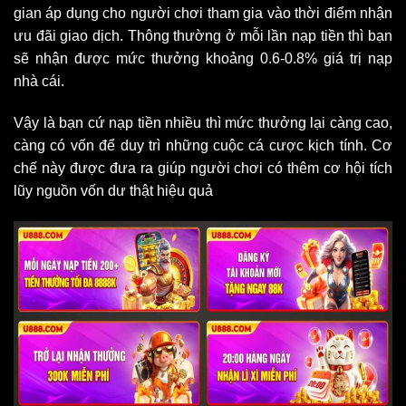
gian áp dụng cho người chơi tham gia vào thời điểm nhận
ưu đãi giao dịch. Thông thường ở mỗi lần nạp tiền thì bạn
sẽ nhận được mức thưởng khoảng 0.6-0.8% giá trị nạp
nhà cái.
Vậy là bạn cứ nạp tiền nhiều thì mức thưởng lại càng cao,
càng có vốn để duy trì những cuộc cá cược kịch tính. Cơ
chế này được đưa ra giúp người chơi có thêm cơ hội tích
lũy nguồn vốn dư thật hiệu quả