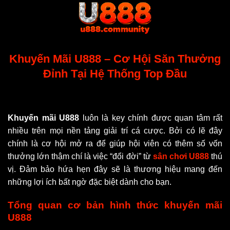
Skip
to
content
Khuyến Mãi U888 – Cơ Hội Săn Thưởng
Đỉnh Tại Hệ Thống Top Đầu
Khuyến mãi U888
luôn là key chính được quan tâm rất
nhiều trên mọi nền tảng giải trí cá cược. Bởi có lẽ đây
chính là cơ hội mở ra để giúp hội viên có thêm số vốn
thưởng lớn thậm chí là việc “đổi đời” từ
sân chơi U888
thú
vị. Đảm bảo hứa hẹn đây sẽ là thương hiệu mang đến
những lợi ích bất ngờ đặc biệt dành cho bạn.
Tổng quan cơ bản hình thức khuyến mãi
U888