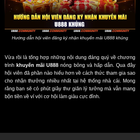
Hướng dẫn hội viên đăng ký nhận khuyến mãi U888 khủng
Vừa rồi là tổng hợp những nội dung đáng quý về chương
trình
khuyến mãi U888
nóng bỏng và hấp dẫn. Qua đây
hội viên đã phần nào hiểu hơn về cách thức tham gia sao
cho nhận thưởng nhiều nhất tại hệ thống nhà cái. Mong
rằng bạn sẽ có phút giây thư giãn lý tưởng mà vẫn mang
bộn tiền về ví với cơ hội làm giàu cực đỉnh.