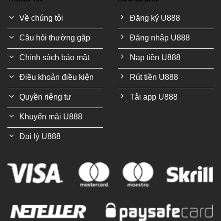
Về chúng tôi
Đăng ký U888
Câu hỏi thường gặp
Đăng nhập U888
Chính sách bảo mật
Nạp tiền U888
Điều khoản điều kiện
Rút tiền U888
Quyền riêng tư
Tải app U888
Khuyến mãi U888
Đại lý U888