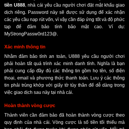
tiền U888
, nhà cái yêu cầu người chơi đặt mật khẩu giao
dịch riêng. Password này sẽ được sử dụng để xác nhận
các yêu cầu nạp rút vốn, vì vậy cần đáp ứng tốt và độ phức
tạp để đảm bảo tính bảo mật cao. Ví dụ:
MyStrongPassw0rd123@.
Xác minh thông tin
Nhằm đảm bảo tính an toàn, U888 yêu cầu người chơi
phải hoàn tất quá trình xác minh danh tính. Nghĩa là bạn
phải cung cấp đầy đủ các thông tin gồm họ tên, số điện
thoại, email và phương thức thanh toán. Lưu ý các thông
tin phải trùng khớp với giấy tờ tùy thân để dễ dàng trong
việc giao dịch sau này tại nhà cái.
Hoàn thành vòng cược
Thành viên cần đảm bảo đã hoàn thành vòng cược theo
quy định của nhà cái. Vòng cược là số tiền tối thiểu mà