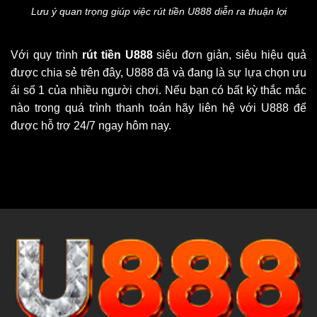
Lưu ý quan trọng giúp việc rút tiền U888 diễn ra thuận lợi
Với quy trình
rút tiền U888
siêu đơn giản, siêu hiệu quả
được chia sẻ trên đây, U888 đã và đang là sự lựa chọn ưu
ái số 1 của nhiều người chơi. Nếu bạn có bất kỳ thắc mắc
nào trong quá trình thanh toán hãy liên hệ với U888 để
được hỗ trợ 24/7 ngay hôm nay.