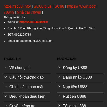
https://sc88.info/
|
SC88 plus
|
SC88
|
https://78win.bot/
|
78win
|
Nhà cái 78win
|
Thông tin liên hệ:
Website:
https://u888.builders/
Địa chỉ: 6 Đình Phong Phú, Tăng Nhơn Phú B, Quận 9, Hồ Chí Minh
SĐT: 0902159789
Email:
u888community@gmail.com
THÔNG TIN
HƯỚNG DẪN
Về chúng tôi
Đăng ký U888
Câu hỏi thường gặp
Đăng nhập U888
Chính sách bảo mật
Nạp tiền U888
Điều khoản điều kiện
Rút tiền U888
Quyền riêng tư
Tải app U888