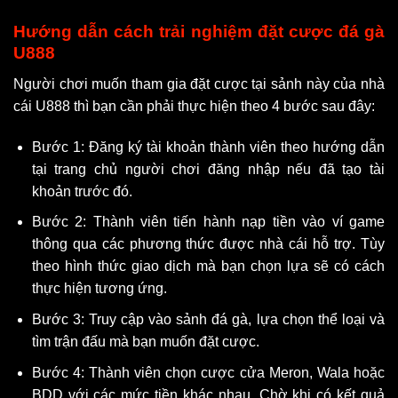
Hướng dẫn cách trải nghiệm đặt cược đá gà
U888
Người chơi muốn tham gia đặt cược tại sảnh này của nhà
cái U888 thì bạn cần phải thực hiện theo 4 bước sau đây:
Bước 1: Đăng ký tài khoản thành viên theo hướng dẫn
tại trang chủ người chơi đăng nhập nếu đã tạo tài
khoản trước đó.
Bước 2: Thành viên tiến hành nạp tiền vào ví game
thông qua các phương thức được nhà cái hỗ trợ. Tùy
theo hình thức giao dịch mà bạn chọn lựa sẽ có cách
thực hiện tương ứng.
Bước 3: Truy cập vào sảnh đá gà, lựa chọn thể loại và
tìm trận đấu mà bạn muốn đặt cược.
Bước 4: Thành viên chọn cược cửa Meron, Wala hoặc
BDD với các mức tiền khác nhau. Chờ khi có kết quả