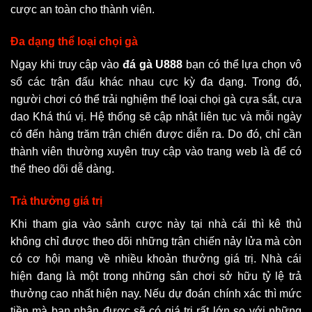
cược an toàn cho thành viên.
Đa dạng thể loại chọi gà
Ngay khi truy cập vào
đá gà U888
bạn có thể lựa chọn vô
số các trận đấu khác nhau cực kỳ đa dạng. Trong đó,
người chơi có thể trải nghiệm thể loại chọi gà cựa sắt, cựa
dao Khá thú vị. Hệ thống sẽ cập nhật liên tục và mỗi ngày
có đến hàng trăm trận chiến được diễn ra. Do đó, chỉ cần
thành viên thường xuyên truy cập vào trang web là để có
thể theo dõi dễ dàng.
Trả thưởng giá trị
Khi tham gia vào sảnh cược này tại nhà cái thì kê thủ
không chỉ được theo dõi những trận chiến nảy lửa mà còn
có cơ hội mang về nhiều khoản thưởng giá trị. Nhà cái
hiện đang là một trong những sân chơi sở hữu tỷ lệ trả
thưởng cao nhất hiện nay. Nếu dự đoán chính xác thì mức
tiền mà bạn nhận được sẽ có giá trị rất lớn so với những