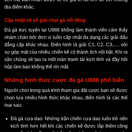
địa điểm khác.
Cập nhật vố số giải chọi gà nổi tiếng
Đá gà trực tuyến tại U888 không làm thành viên cảm thấy
nhàm chán bởi đơn vị luôn cập nhật đa dạng các giải đấu
đẳng cấp khác nhau. Điển hình là giải C1, C2, C3,…. với
sự góp mặt của nhiều chiến kê có thành tích nổi bật. Khi ra
sân chúng sẽ tạo ra một màn tranh tài kịch tính và đầy hồi
hộp làm bạn không thể rời mắt.
Những hình thức cược đá gà U888 phổ biến
Người chơi trong quá trình tham gia đặt cược bạn sẽ được
chọn lựa nhiều hình thức khác nhau, điển hình là các thể
loại sau:
Đá gà cựa dao: Những trận chiến cựa dao luôn trở nên
kịch tính hơn hết khi các chiến kê được lắp thêm công