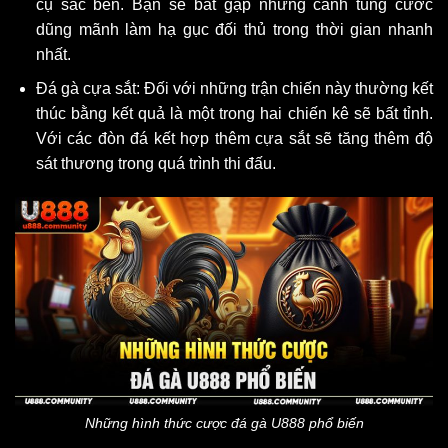
cụ sắc bén. Bạn sẽ bắt gặp những cảnh tung cước
dũng mãnh làm hạ gục đối thủ trong thời gian nhanh
nhất.
Đá gà cựa sắt: Đối với những trận chiến này thường kết
thúc bằng kết quả là một trong hai chiến kê sẽ bất tỉnh.
Với các đòn đá kết hợp thêm cựa sắt sẽ tăng thêm độ
sát thương trong quá trình thi đấu.
Những hình thức cược đá gà U888 phổ biến