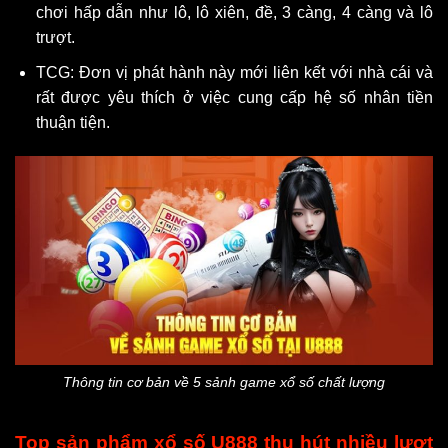
chơi hấp dẫn như lô, lô xiên, đề, 3 càng, 4 càng và lô
trượt.
TCG: Đơn vị phát hành này mới liên kết với nhà cái và
rất được yêu thích ở việc cung cấp hệ số nhân tiền
thuận tiện.
Thông tin cơ bản về 5 sảnh game xổ số chất lượng
Top sản phẩm xổ số U888 thu hút nhiều lượt