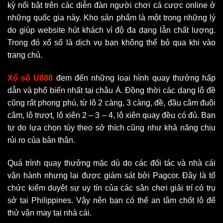
kỳ nổi bật trên các diễn đàn người chơi cá cược online ở
những quốc gia này. Kho sản phẩm là một trong những lý
do giúp website hút khách vì độ đa dạng lẫn chất lượng.
Trong đó xổ số là dịch vụ bạn không thể bỏ qua khi vào
trang chủ.
Xổ số U888
đem đến những loại hình quay thưởng hấp
dẫn và phổ biến nhất tại châu Á. Đồng thời các dạng lô đề
cũng rất phong phú, từ lô 2 càng, 3 càng, đề, đầu câm đuôi
câm, lô trượt, lô xiên 2 – 3 – 4, lô xiên quay đều có đủ. Bạn
tự do lựa chọn tùy theo sở thích cũng như khả năng chịu
rủi ro của bản thân.
Quá trình quay thưởng mặc dù do các đối tác và nhà cái
vận hành nhưng lại được giám sát bởi Pagcor. Đây là tổ
chức kiểm duyệt sự uy tín của các sân chơi giải trí có trụ
sở tại Philippines. Vậy nên bạn có thể an tâm chốt lô để
thử vận may tại nhà cái.