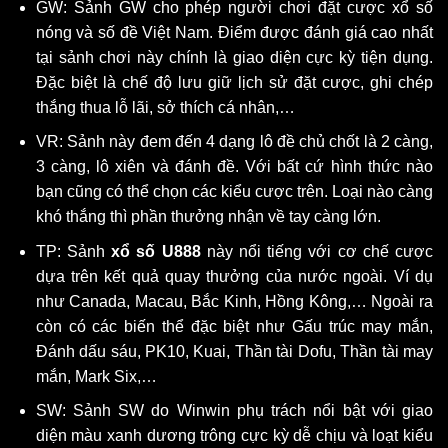
GW: Sảnh GW cho phép người chơi đặt cược xổ số
nóng và số đề Việt Nam. Điểm được đánh giá cao nhất
tại sảnh chơi này chính là giao diện cực kỳ tiện dụng.
Đặc biệt là chế độ lưu giữ lịch sử đặt cược, ghi chép
thắng thua lỗ lãi, sở thích cá nhân,…
VR: Sảnh này đem đến 4 dạng lô đề chủ chốt là 2 càng,
3 càng, lô xiên và đánh đề. Với bất cứ hình thức nào
bạn cũng có thể chọn các kiểu cược trên. Loại nào càng
khó thắng thì phần thưởng nhận về tay càng lớn.
TP: Sảnh
xổ số U888
này nổi tiếng với cơ chế cược
dựa trên kết quả quay thưởng của nước ngoài. Ví dụ
như Canada, Macau, Bắc Kinh, Hồng Kông,… Ngoài ra
còn có các biến thể đặc biệt như Gấu trúc may mắn,
Đánh dấu sáu, PK10, Kuai, Thần tài Dofu, Thần tài may
mắn, Mark Six,…
SW: Sảnh SW do Winwin phụ trách nổi bật với giao
diện màu xanh dương trông cực kỳ dễ chịu và loạt kiểu