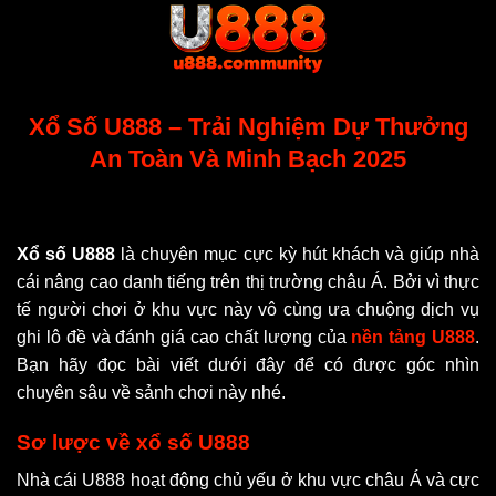
Skip
to
content
Xổ Số U888 – Trải Nghiệm Dự Thưởng
An Toàn Và Minh Bạch 2025
Xổ số U888
là chuyên mục cực kỳ hút khách và giúp nhà
cái nâng cao danh tiếng trên thị trường châu Á. Bởi vì thực
tế người chơi ở khu vực này vô cùng ưa chuộng dịch vụ
ghi lô đề và đánh giá cao chất lượng của
nền tảng U888
.
Bạn hãy đọc bài viết dưới đây để có được góc nhìn
chuyên sâu về sảnh chơi này nhé.
Sơ lược về xổ số U888
Nhà cái U888 hoạt động chủ yếu ở khu vực châu Á và cực