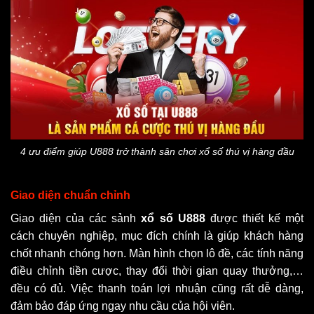
4 ưu điểm giúp U888 trở thành sân chơi xổ số thú vị hàng đầu
Giao diện chuẩn chỉnh
Giao diện của các sảnh
xổ số U888
được thiết kế một
cách chuyên nghiệp, mục đích chính là giúp khách hàng
chốt nhanh chóng hơn. Màn hình chọn lô đề, các tính năng
điều chỉnh tiền cược, thay đổi thời gian quay thưởng,…
đều có đủ. Việc thanh toán lợi nhuận cũng rất dễ dàng,
đảm bảo đáp ứng ngay nhu cầu của hội viên.