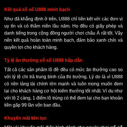
Kết quả xổ số U888 minh bạch
Như đã khẳng định ở trên, U888 chỉ liên kết với các đơn vị
uy tín và có thâm niên lâu năm. Họ đều có giấy phép và
danh tiếng trong cộng đồng người chơi châu Á rất tốt. Vậy
nên kết quả hoàn toàn minh bạch, đảm bảo xanh chín và
quyền lợi cho khách hàng.
Tỷ lệ ăn thưởng xổ số U888 hấp dẫn
Tất cả các sản phẩm lô đề đều có mức ăn thưởng cao so
với tỷ lệ chi trả trung bình của thị trường. Lý do là vì U888
có nền tảng tài chính lớn mạnh và luôn mong muốn đem
lại cho khách hàng cơ hội kiếm thưởng tốt nhất. Ví dụ như
với lô 2 càng, 1 điểm lô trúng có thể đem lại cho bạn khoản
tiền gấp 99 lần vốn ban đầu.
Khuyến mãi liên tục