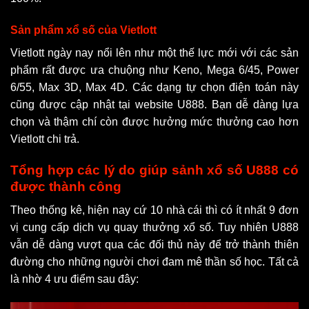
Sản phẩm xổ số của Vietlott
Vietlott ngày nay nổi lên như một thế lực mới với các sản
phẩm rất được ưa chuộng như Keno, Mega 6/45, Power
6/55, Max 3D, Max 4D. Các dạng tự chọn điện toán này
cũng được cập nhật tại website U888. Bạn dễ dàng lựa
chọn và thậm chí còn được hưởng mức thưởng cao hơn
Vietlott chi trả.
Tổng hợp các lý do giúp sảnh xổ số U888 có
được thành công
Theo thống kê, hiện nay cứ 10 nhà cái thì có ít nhất 9 đơn
vị cung cấp dịch vụ quay thưởng xổ số. Tuy nhiên U888
vẫn dễ dàng vượt qua các đối thủ này để trở thành thiên
đường cho những người chơi đam mê thần số học. Tất cả
là nhờ 4 ưu điểm sau đây: