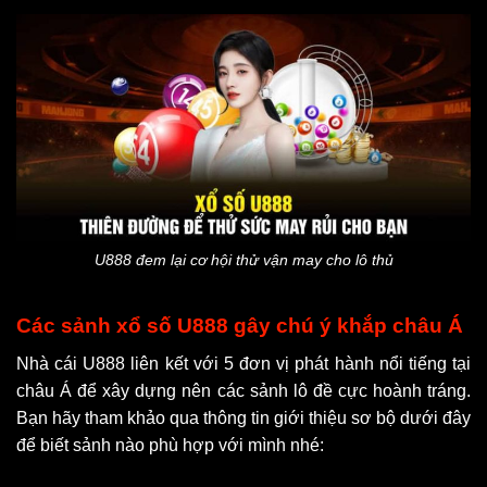
U888 đem lại cơ hội thử vận may cho lô thủ
Các sảnh xổ số U888 gây chú ý khắp châu Á
Nhà cái U888 liên kết với 5 đơn vị phát hành nổi tiếng tại
châu Á để xây dựng nên các sảnh lô đề cực hoành tráng.
Bạn hãy tham khảo qua thông tin giới thiệu sơ bộ dưới đây
để biết sảnh nào phù hợp với mình nhé: