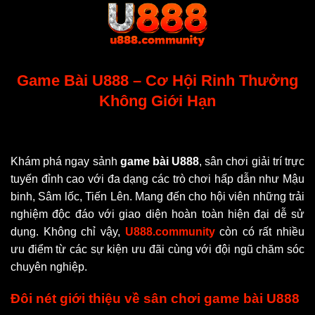
Skip
to
content
Game Bài U888 – Cơ Hội Rinh Thưởng
Không Giới Hạn
Khám phá ngay sảnh
game bài U888
, sân chơi giải trí trực
tuyến đỉnh cao với đa dạng các trò chơi hấp dẫn như Mậu
binh, Sâm lốc, Tiến Lên. Mang đến cho hội viên những trải
nghiệm độc đáo với giao diện hoàn toàn hiện đại dễ sử
dụng. Không chỉ vậy,
U888.community
còn có rất nhiều
ưu điểm từ các sự kiện ưu đãi cùng với đội ngũ chăm sóc
chuyên nghiệp.
Đôi nét giới thiệu về sân chơi game bài U888