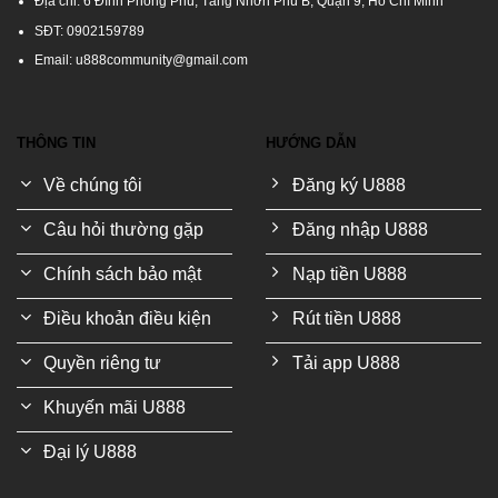
Địa chỉ: 6 Đình Phong Phú, Tăng Nhơn Phú B, Quận 9, Hồ Chí Minh
SĐT: 0902159789
Email:
u888community@gmail.com
THÔNG TIN
HƯỚNG DẪN
Về chúng tôi
Đăng ký U888
Câu hỏi thường gặp
Đăng nhập U888
Chính sách bảo mật
Nạp tiền U888
Điều khoản điều kiện
Rút tiền U888
Quyền riêng tư
Tải app U888
Khuyến mãi U888
Đại lý U888