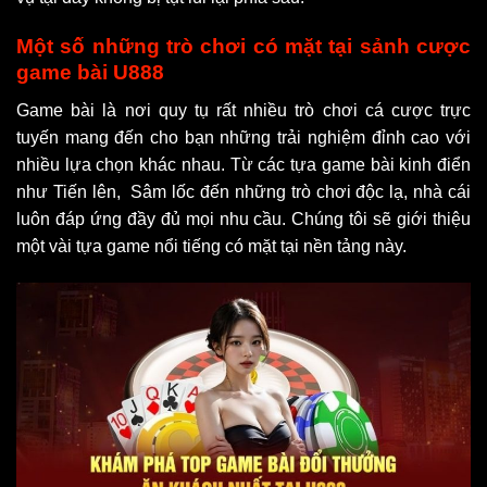
Một số những trò chơi có mặt tại sảnh cược
game bài U888
Game bài là nơi quy tụ rất nhiều trò chơi cá cược trực
tuyến mang đến cho bạn những trải nghiệm đỉnh cao với
nhiều lựa chọn khác nhau. Từ các tựa game bài kinh điển
như Tiến lên, Sâm lốc đến những trò chơi độc lạ, nhà cái
luôn đáp ứng đầy đủ mọi nhu cầu. Chúng tôi sẽ giới thiệu
một vài tựa game nổi tiếng có mặt tại nền tảng này.