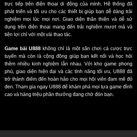
trực tiếp trên điện thoại di động của mình. Hệ thống đã
phát triển và tối ưu cho các thiết bị giúp bạn dễ dàng trải
nghiệm mọi lúc mọi nơi. Giao diện thân thiện và dễ sử
dụng trên điện thoại mang đến trải nghiệm mượt mà và
tiện lợi chỉ với một vài thao tác.
Game bài U888
không chỉ là một sân chơi cá cược trực
tuyến mà còn là cộng đồng giúp bạn kết nối và học hỏi
thêm nhiều kinh nghiệm lẫn nhau. Với kho game phong
phú, giao diện hiện đại và các tính năng tối ưu, U888 đã
trở thành điểm đến hoàn hảo cho mọi hội viên đam mê đỏ
đen. Tham gia ngay U888 để khám phá mọi tựa game đỉnh
cao và hàng triệu phần thưởng đang chờ đón bạn.