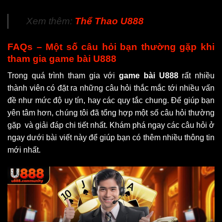
Xem thêm:
Thể Thao U888
FAQs – Một số câu hỏi bạn thường gặp khi
tham gia game bài U888
Trong quá trình tham gia với
game bài U888
rất nhiều
thành viên có đặt ra những câu hỏi thắc mắc tới nhiều vấn
đề như mức độ uy tín, hay các quy tắc chung. Để giúp bạn
yên tâm hơn, chúng tôi đã tổng hợp một số câu hỏi thường
gặp và giải đáp chi tiết nhất. Khám phá ngay các câu hỏi ở
ngay dưới bài viết này để giúp bạn có thêm nhiều thông tin
mới nhất.