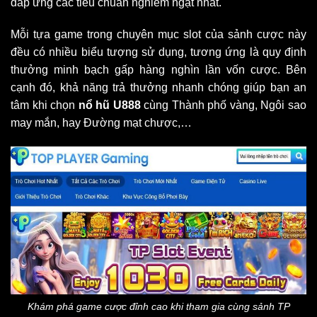
đáp ứng các tiêu chuẩn nghiêm ngặt nhất.
Mỗi tựa game trong chuyên mục slot của sảnh cược này
đều có nhiều biểu tượng sử dụng, tương ứng là quy định
thưởng minh bạch gấp hàng nghìn lần vốn cược. Bên
cạnh đó, khả năng trả thưởng nhanh chóng giúp bạn an
tâm khi chọn
nổ hũ U888
cùng Thành phố vàng, Ngôi sao
may mắn, hay Đường mạt chược,…
Khám phá game cược đỉnh cao khi tham gia cùng sảnh TP