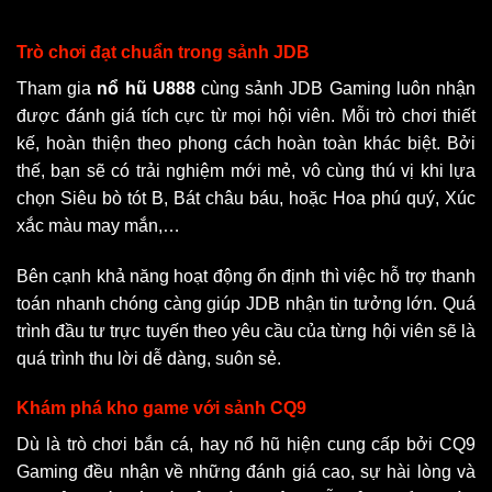
Trò chơi đạt chuẩn trong sảnh JDB
Tham gia
nổ hũ U888
cùng sảnh JDB Gaming luôn nhận
được đánh giá tích cực từ mọi hội viên. Mỗi trò chơi thiết
kế, hoàn thiện theo phong cách hoàn toàn khác biệt. Bởi
thế, bạn sẽ có trải nghiệm mới mẻ, vô cùng thú vị khi lựa
chọn Siêu bò tót B, Bát châu báu, hoặc Hoa phú quý, Xúc
xắc màu may mắn,…
Bên cạnh khả năng hoạt động ổn định thì việc hỗ trợ thanh
toán nhanh chóng càng giúp JDB nhận tin tưởng lớn. Quá
trình đầu tư trực tuyến theo yêu cầu của từng hội viên sẽ là
quá trình thu lời dễ dàng, suôn sẻ.
Khám phá kho game với sảnh CQ9
Dù là trò chơi bắn cá, hay nổ hũ hiện cung cấp bởi CQ9
Gaming đều nhận về những đánh giá cao, sự hài lòng và