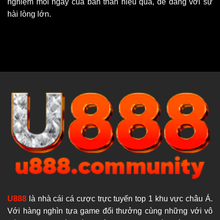
nghiệm mỗi ngày của bản thân hiệu quả, dễ dàng với sự
hài lòng lớn.
U888
là nhà cái cá cược trực tuyến top 1 khu vực châu Á.
Với hàng nghìn tựa game đổi thưởng cùng những với vô