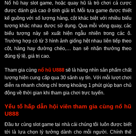
Nổ hũ hay slot game, hoặc quay hũ là trò chơi cá cược
được đánh giá cao ở tính giải trí. Mỗi tựa game được thiết
kế guồng với số lượng hàng, cột khác biệt với nhiều biểu
tượng khác nhau được sử dụng.
Qua mỗi vòng quay, các
biểu tượng này sẽ xuất hiện ngẫu nhiên trong các ô.
Trường hợp có từ 3 hình ảnh giống hệt nhau liên tiếp theo
cột, hàng hay đường chéo,… bạn sẽ nhận thưởng theo
đúng tỷ lệ, giá trị cao.
Tham gia cùng
nổ hũ U888
sẽ là hàng nhìn sản phẩm chất
lượng hiện cung cấp qua 30 sảnh uy tín. Với mỗi lượt chơi
diễn ra nhanh chóng chỉ trong khoảng 1 phút giúp bạn chủ
động về thời gian khi tham gia chơi trực tuyến.
Yếu tố hấp dẫn hội viên tham gia cùng nổ hũ
U888
Đầu tư cùng slot game tại nhà cái chúng tôi luôn được biết
tới là lựa chọn lý tưởng dành cho mỗi người. Chính thế