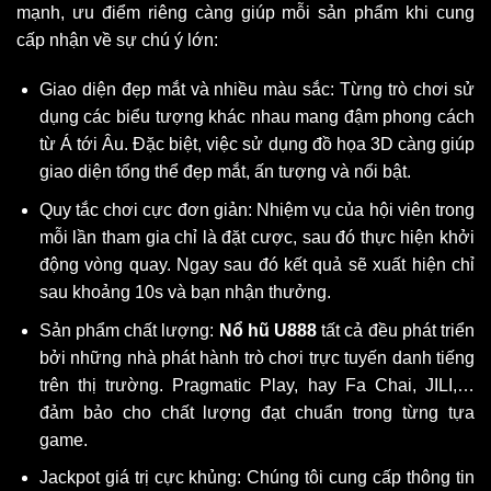
mạnh, ưu điểm riêng càng giúp mỗi sản phẩm khi cung
cấp nhận về sự chú ý lớn:
Giao diện đẹp mắt và nhiều màu sắc: Từng trò chơi sử
dụng các biểu tượng khác nhau mang đậm phong cách
từ Á tới Âu. Đặc biệt, việc sử dụng đồ họa 3D càng giúp
giao diện tổng thể đẹp mắt, ấn tượng và nổi bật.
Quy tắc chơi cực đơn giản: Nhiệm vụ của hội viên trong
mỗi lần tham gia chỉ là đặt cược, sau đó thực hiện khởi
động vòng quay. Ngay sau đó kết quả sẽ xuất hiện chỉ
sau khoảng 10s và bạn nhận thưởng.
Sản phẩm chất lượng:
Nổ hũ U888
tất cả đều phát triển
bởi những nhà phát hành trò chơi trực tuyến danh tiếng
trên thị trường. Pragmatic Play, hay Fa Chai, JILI,…
đảm bảo cho chất lượng đạt chuẩn trong từng tựa
game.
Jackpot giá trị cực khủng: Chúng tôi cung cấp thông tin