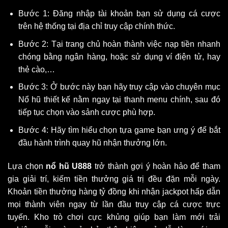
Bước 1: Đăng nhập tài khoản bạn sử dụng cá cược
trên hệ thống tại địa chỉ truy cập chính thức.
Bước 2: Tại trang chủ hoàn thành việc nạp tiền nhanh
chóng bằng ngân hàng, hoặc sử dụng ví điện tử, hay
thẻ cào,…
Bước 3: Ở bước này bạn hãy truy cập vào chuyên mục
Nổ hũ thiết kế nằm ngay tại thanh menu chính, sau đó
tiếp tục chọn vào sảnh cược phù hợp.
Bước 4: Hãy tìm hiểu chọn tựa game bạn ưng ý để bắt
đầu hành trình quay hũ nhận thưởng lớn.
Lựa chọn
nổ hũ U888
trở thành gợi ý hoàn hảo để tham
gia giải trí, kiếm tiền thưởng giá trị đều đặn mỗi ngày.
Khoản tiền thưởng hàng tỷ đồng khi nhận jackpot hấp dẫn
mọi thành viên ngay từ lần đầu truy cập cá cược trực
tuyến. Kho trò chơi cực khủng giúp bạn làm mới trải