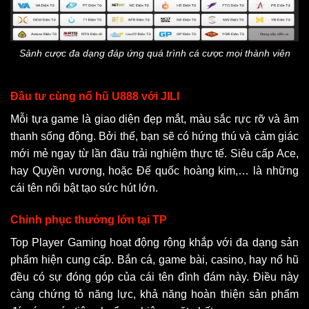
Sảnh cược đa dạng đáp ứng quá trình cá cược mọi thành viên
Đầu tư cùng nổ hũ U888 với JILI
Mỗi tựa game là giao diện đẹp mắt, màu sắc rực rỡ và âm
thanh sống động. Bởi thế, bạn sẽ có hứng thú và cảm giác
mới mẻ ngay từ lần đầu trải nghiệm thực tế. Siêu cấp Ace,
hay Quyền vương, hoặc Đế quốc hoàng kim,… là những
cái tên nổi bật tạo sức hút lớn.
Chinh phục thưởng lớn tại TP
Top Player Gaming hoạt động rộng khắp với đa dạng sản
phẩm hiện cung cấp. Bắn cá, game bài, casino, hay nổ hũ
đều có sự đóng góp của cái tên đình đám này. Điều này
càng chứng tỏ năng lực, khả năng hoàn thiện sản phẩm